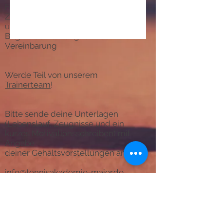
Faire Bezahlung für deine Arbeit
Zusatzverdienstmöglichkeiten über
unseren Pro Shop
Beginn deiner Tätigkeit nach
Vereinbarung
Werde Teil von unserem
Trainerteam
!
Bitte sende deine Unterlagen
(Lebenslauf, Zeugnisse und ein
kurzes Motivationsschreiben) mit
Angabe
deiner Gehaltsvorstellungen an
info@tennisakademie-maier.de
Wir freuen uns auf deine
Bewerbung!