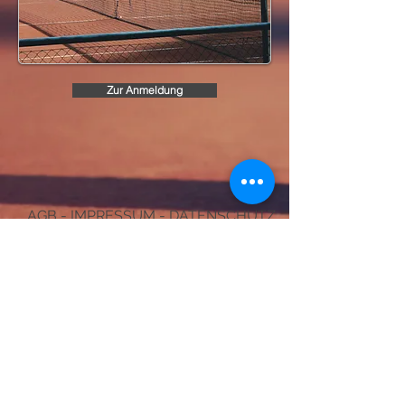
Zur Anmeldung
AGB
-
IMPRESSUM
-
DATENSCHUTZ
Bankverbindung
Tennisakademie Maier GmbH
IBAN DE11654500700008728171
Kreissparkasse Biberach